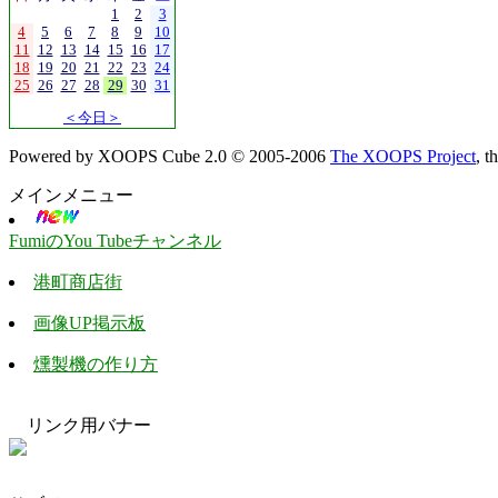
1
2
3
4
5
6
7
8
9
10
11
12
13
14
15
16
17
18
19
20
21
22
23
24
25
26
27
28
29
30
31
＜今日＞
Powered by XOOPS Cube 2.0 © 2005-2006
The XOOPS Project
, 
メインメニュー
FumiのYou Tubeチャンネル
港町商店街
画像UP掲示板
燻製機の作り方
リンク用バナー