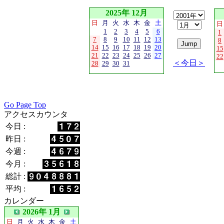
2025年 12月
日
月
火
水
木
金
土
日
1
2
3
4
5
6
1
7
8
9
10
11
12
13
8
14
15
16
17
18
19
20
15
21
22
23
24
25
26
27
22
＜今日＞
28
29
30
31
Go Page Top
アクセスカウンタ
今日 :
昨日 :
今週 :
今月 :
総計 :
平均 :
カレンダー
2026年 1月
日
月
火
水
木
金
土