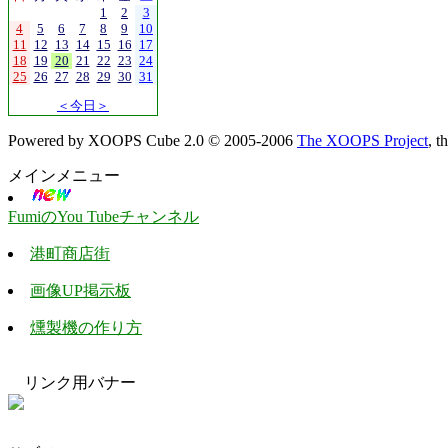
1
2
3
4
5
6
7
8
9
10
11
12
13
14
15
16
17
18
19
20
21
22
23
24
25
26
27
28
29
30
31
＜今日＞
Powered by XOOPS Cube 2.0 © 2005-2006
The XOOPS Project
, 
メインメニュー
FumiのYou Tubeチャンネル
港町商店街
画像UP掲示板
燻製機の作り方
リンク用バナー