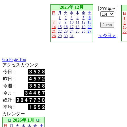
2025年 12月
日
月
火
水
木
金
土
日
1
2
3
4
5
6
1
7
8
9
10
11
12
13
8
14
15
16
17
18
19
20
15
21
22
23
24
25
26
27
22
＜今日＞
28
29
30
31
Go Page Top
アクセスカウンタ
今日 :
昨日 :
今週 :
今月 :
総計 :
平均 :
カレンダー
2026年 1月
日
月
火
水
木
金
土