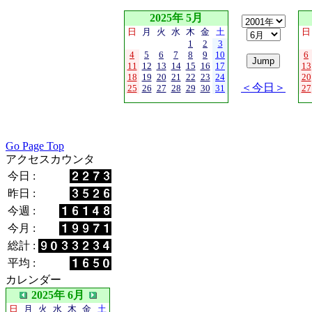
2025年 5月
日
月
火
水
木
金
土
日
1
2
3
4
5
6
7
8
9
10
6
11
12
13
14
15
16
17
13
18
19
20
21
22
23
24
20
＜今日＞
25
26
27
28
29
30
31
27
Go Page Top
アクセスカウンタ
今日 :
昨日 :
今週 :
今月 :
総計 :
平均 :
カレンダー
2025年 6月
日
月
火
水
木
金
土