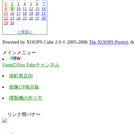
1
2
3
4
5
6
7
8
9
10
11
12
13
14
15
16
17
18
19
20
21
22
23
24
25
26
27
28
29
30
＜今日＞
Powered by XOOPS Cube 2.0 © 2005-2006
The XOOPS Project
, 
メインメニュー
FumiのYou Tubeチャンネル
港町商店街
画像UP掲示板
燻製機の作り方
リンク用バナー