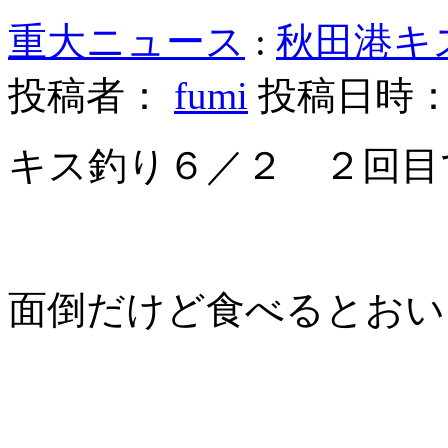
重大ニュース
:
秋田港キ
投稿者：
fumi
投稿日時： 20
キス釣り６／２ ２回目
面倒だけど食べるとおい