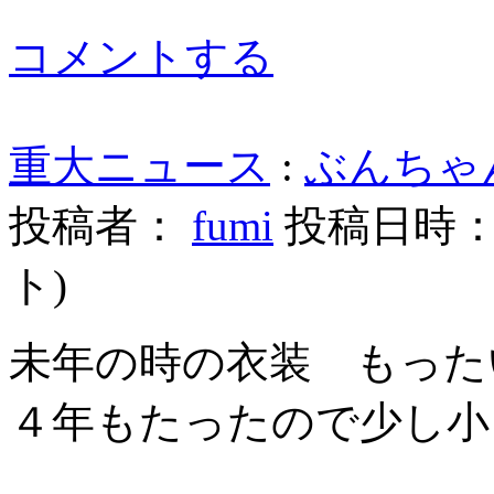
コメントする
重大ニュース
:
ぶんちゃ
投稿者：
fumi
投稿日時： 20
ト
)
未年の時の衣装 もった
４年もたったので少し小