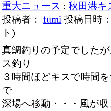
重大ニュース
:
秋田港キス釣
投稿者：
fumi
投稿日時： 20
ト
)
真鯛釣りの予定でしたが
ス釣り
３時間ほどキスで時間を
で
深場へ移動・・・風が収