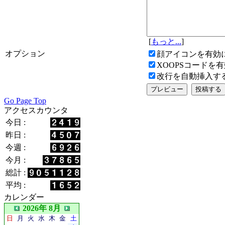
[
もっと...
]
オプション
顔アイコンを有効
XOOPSコードを
改行を自動挿入す
Go Page Top
アクセスカウンタ
今日 :
昨日 :
今週 :
今月 :
総計 :
平均 :
カレンダー
2026年 8月
日
月
火
水
木
金
土