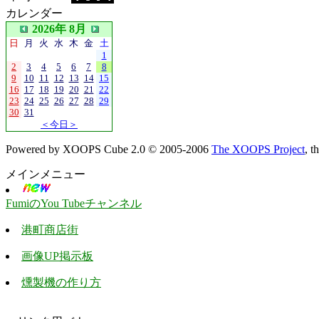
カレンダー
2026年 8月
日
月
火
水
木
金
土
1
2
3
4
5
6
7
8
9
10
11
12
13
14
15
16
17
18
19
20
21
22
23
24
25
26
27
28
29
30
31
＜今日＞
Powered by XOOPS Cube 2.0 © 2005-2006
The XOOPS Project
, 
メインメニュー
FumiのYou Tubeチャンネル
港町商店街
画像UP掲示板
燻製機の作り方