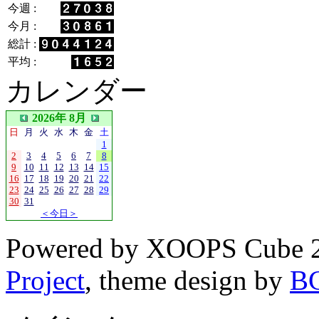
今週 :
今月 :
総計 :
平均 :
カレンダー
2026年 8月
日
月
火
水
木
金
土
1
2
3
4
5
6
7
8
9
10
11
12
13
14
15
16
17
18
19
20
21
22
23
24
25
26
27
28
29
30
31
＜今日＞
Powered by XOOPS Cube 
Project
, theme design by
B