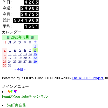
昨日 :
今週 :
今月 :
総計 :
平均 :
カレンダー
2026年 8月
日
月
火
水
木
金
土
1
2
3
4
5
6
7
8
9
10
11
12
13
14
15
16
17
18
19
20
21
22
23
24
25
26
27
28
29
30
31
＜今日＞
Powered by XOOPS Cube 2.0 © 2005-2006
The XOOPS Project
, 
メインメニュー
FumiのYou Tubeチャンネル
港町商店街